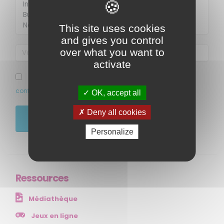
Membre de
Agréé par
This site uses cookies
and gives you control
over what you want to
activate
J’ai pris connaissance et accepte la politique de
confidentialité de ce site
OK, accept all
MENU
Deny all cookies
JE M'ABONNE
Personalize
Accueil
Qui sommes-nous ?
Comprendre
Agir
Ressources
Ressources et publications
Médiathèque
NOS SERVICES
Jeux en ligne