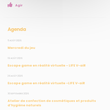
Agir
Presse
Collectivités
Enseignants
Mesures réglementaires
Agenda
Mesures du réseau Sargasses
Open Data
5 AOÛT 2026
Mercredi du jeu
SUIVEZ-NOUS
19 AOÛT 2026
Escape game en réalité virtuelle - LIFE V-aiR
CONTACT
26 AOÛT 2026
Escape game en réalité virtuelle -LIFE V-aiR
31, rue du Pr. Raymond Garcin, 97200 Fort-de-France
30 SEPTEMBRE 2026
Tél : 0596 60 08 48
Atelier de confection de cosmétiques et produits
Mail : info@madininair.fr
d’hygiène naturels