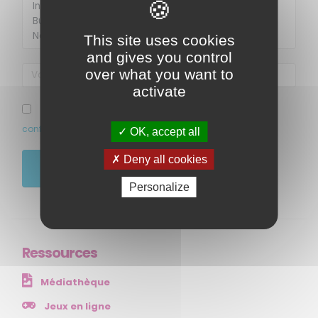
Membre de
Agréé par
This site uses cookies
and gives you control
over what you want to
activate
J’ai pris connaissance et accepte la politique de
confidentialité de ce site
OK, accept all
MENU
Deny all cookies
JE M'ABONNE
Personalize
Accueil
Qui sommes-nous ?
Comprendre
Agir
Ressources
Ressources et publications
Médiathèque
NOS SERVICES
Jeux en ligne