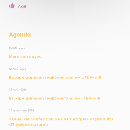
Agir
Presse
Collectivités
Enseignants
Mesures réglementaires
Agenda
Mesures du réseau Sargasses
Open Data
5 AOÛT 2026
Mercredi du jeu
SUIVEZ-NOUS
19 AOÛT 2026
Escape game en réalité virtuelle - LIFE V-aiR
CONTACT
26 AOÛT 2026
Escape game en réalité virtuelle -LIFE V-aiR
31, rue du Pr. Raymond Garcin, 97200 Fort-de-France
30 SEPTEMBRE 2026
Tél : 0596 60 08 48
Atelier de confection de cosmétiques et produits
Mail : info@madininair.fr
d’hygiène naturels