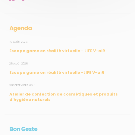
Mesures réglementaires
Mesures du réseau Sargasses
Open Data
Agenda
SUIVEZ-NOUS
19 AOÛT 2026
Escape game en réalité virtuelle - LIFE V-aiR
CONTACT
26 AOÛT 2026
Escape game en réalité virtuelle -LIFE V-aiR
31, rue du Pr. Raymond Garcin, 97200 Fort-de-France
30 SEPTEMBRE 2026
Tél : 0596 60 08 48
Atelier de confection de cosmétiques et produits
Mail : info@madininair.fr
d’hygiène naturels
Bon Geste