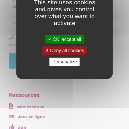
This site uses cookies
and gives you control
over what you want to
activate
MENU
J’ai pris connaissance et accepte la politique de
OK, accept all
confidentialité de ce site
Accueil
Deny all cookies
Qui sommes-nous ?
JE M'ABONNE
Personalize
Comprendre
Agir
Ressources et publications
Ressources
NOS SERVICES
Médiathèque
Presse
Collectivités
Jeux en ligne
Enseignants
Agir