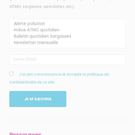
ATMO, sargasses, newsletter, etc.)
Membre de
Agréé par
MENU
J’ai pris connaissance et accepte la politique de
confidentialité de ce site
Accueil
Qui sommes-nous ?
JE M'ABONNE
Comprendre
Agir
Ressources et publications
Ressources