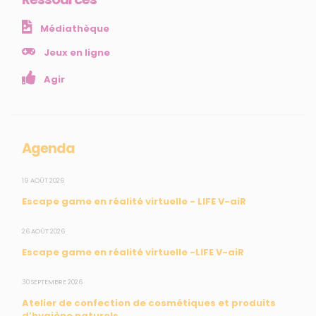
NOS SERVICES
Médiathèque
Presse
Collectivités
Jeux en ligne
Enseignants
Agir
Mesures réglementaires
Mesures du réseau Sargasses
Open Data
Agenda
SUIVEZ-NOUS
19 AOÛT 2026
Escape game en réalité virtuelle - LIFE V-aiR
CONTACT
26 AOÛT 2026
Escape game en réalité virtuelle -LIFE V-aiR
31, rue du Pr. Raymond Garcin, 97200 Fort-de-France
30 SEPTEMBRE 2026
Tél : 0596 60 08 48
Atelier de confection de cosmétiques et produits
Mail : info@madininair.fr
d’hygiène naturels