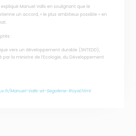
a expliqué Manuel Valls en soulignant que le
ienne un accord, « le plus ambitieux possible » en
mat.
ptés :
ogique vers un développement durable (SNTEDD),
MENU
NOS SERVICES
é par la ministre de l’Ecologie, du Développement
Accueil
Presse
Qui sommes-nous ?
Collectivités
Comprendre
Enseignants
v.fr/Manuel-Valls-et-Segolene-Royal.html
Agir
Mesures réglementaires
Ressources et
Mesures du réseau
publications
Sargasses
Open Data