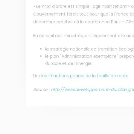
« Le mot d’ordre est simple : agir maintenant » 
Gouvernement ferait tout pour que la France obt
décembre prochain à la conférence Paris – Cli
En conseil des ministres, ont également été ado
la stratégie nationale de transition écol
Membre de
Agréé par
le plan "Administration exemplaire" prépar
durable et de l’Energie.
Lire
les 10 actions phares de la feuille de route
Source :
http://www.developpement-durable.gou