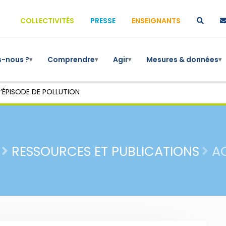
COLLECTIVITÉS
PRESSE
ENSEIGNANTS
-nous ?
Comprendre
Agir
Mesures & données
▾
▾
▾
▾
’ÉPISODE DE POLLUTION
RESSOURCES ET PUBLICATIONS
A