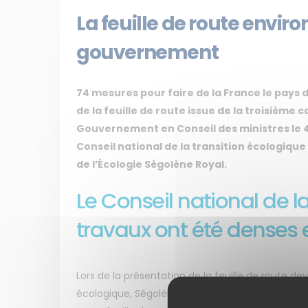
La feuille de route envi
gouvernement
74 mesures pour faire de la France le pays d
de la feuille de route issue de la troisièm
Gouvernement en Conseil des ministres le 
Conseil national de la transition écologique 
de l’Écologie Ségolène Royal.
Le Conseil national de la
travaux ont été denses e
Lors de la présentation de la feuille de route d
écologique, Ségolène Royal a tenu à saluer la de