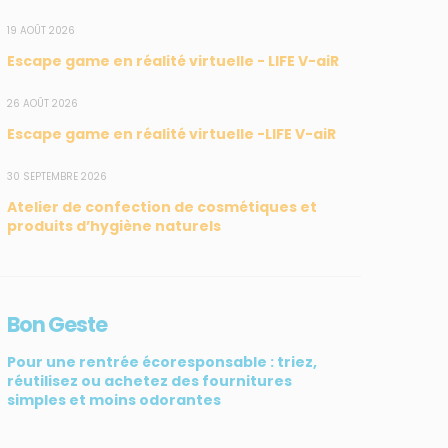
19 AOÛT 2026
Escape game en réalité virtuelle - LIFE V-aiR
26 AOÛT 2026
Escape game en réalité virtuelle -LIFE V-aiR
SUIVEZ-NOUS
CONTACT
30 SEPTEMBRE 2026
Atelier de confection de cosmétiques et
31, rue du Pr. Raymond
produits d’hygiène naturels
Garcin, 97200 Fort-de-
France
Tél : 0596 60 08 48
Bon Geste
Mail : info@madininair.fr
Pour une rentrée écoresponsable : triez,
réutilisez ou achetez des fournitures
simples et moins odorantes