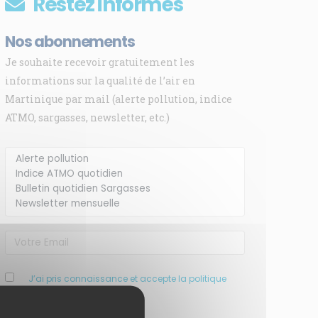
Restez informés
Nos abonnements
Je souhaite recevoir gratuitement les
informations sur la qualité de l’air en
Martinique par mail (alerte pollution, indice
ATMO, sargasses, newsletter, etc.)
J’ai pris connaissance et accepte la politique
de confidentialité de ce site