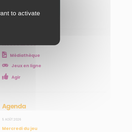
JE M'ABONNE
ant to activate
Ressources
Médiathèque
Jeux en ligne
Agir
Agenda
5 AOÛT 2026
Mercredi du jeu