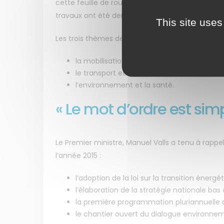
cette feuille de route issue de la conférence e
travaux ont été denses et nourris » a souligné la
This site uses
Les trois thèmes de cette conférence portaient 
la mobilisation vers la COP21,
le transport et la mobilité durable,
l’environnement et la santé.
« Le mot d’ordre est sim
Le Premier ministre, Manuel Valls a tenu à rapp
l’année 2015 :
l’adoption de la loi sur la transition éner
l’élaboration de la stratégie nationale bas
la première programmation pluriannuelle d
le chantier ouvert du dialogue environnem