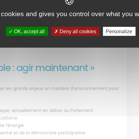
nvironnementale des 27 et 28 novembre 2014. « Les
 ministre.
 cookies and gives you control over what you w
sur :
OK, accept all
Deny all cookies
Personalize
ple : agir maintenant »
eler les grands enjeux en matière d’environnement pour
gétique, actuellement en débat au Parlement.
 carbone.
e l’énergie.
ental et de la démocratie participative.