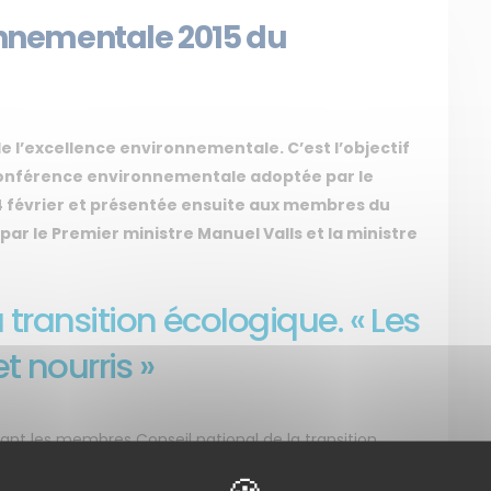
ronnementale 2015 du
e l’excellence environnementale. C’est l’objectif
e conférence environnementale adoptée par le
4 février et présentée ensuite aux membres du
par le Premier ministre Manuel Valls et la ministre
 transition écologique. « Les
t nourris »
evant les membres Conseil national de la transition
nsité et la richesse de leurs travaux pour aboutir à