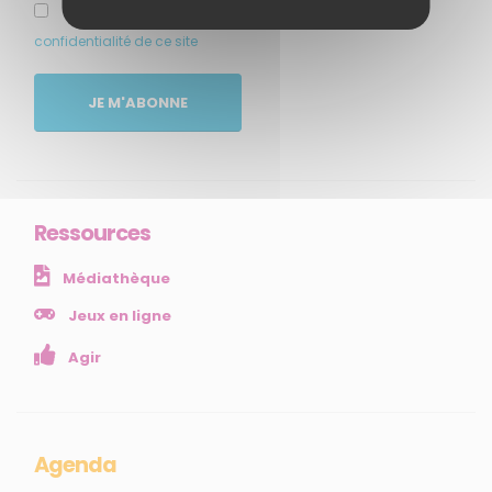
J’ai pris connaissance et accepte la politique de
confidentialité de ce site
MENU
JE M'ABONNE
Accueil
Qui sommes-nous ?
Comprendre
Agir
Ressources
Ressources et publications
Médiathèque
NOS SERVICES
Jeux en ligne
Agir
Presse
Collectivités
Enseignants
Mesures réglementaires
Agenda
Mesures du réseau Sargasses