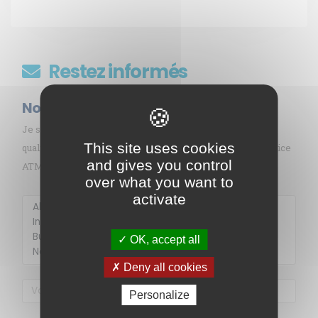
Restez informés
Nos abonnements
Je souhaite recevoir gratuitement les informations sur la
This site uses cookies
qualité de l’air en Martinique par mail (alerte pollution, indice
and gives you control
ATMO, sargasses, newsletter, etc.)
over what you want to
activate
Membre de
Agréé par
OK, accept all
Deny all cookies
Personalize