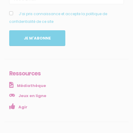
MENU
J’ai pris connaissance et accepte la politique de
confidentialité de ce site
Accueil
Qui sommes-nous ?
JE M'ABONNE
Comprendre
Agir
Ressources et publications
Ressources
NOS SERVICES
Médiathèque
Presse
Collectivités
Jeux en ligne
Enseignants
Agir
Mesures réglementaires
Mesures du réseau Sargasses
Open Data