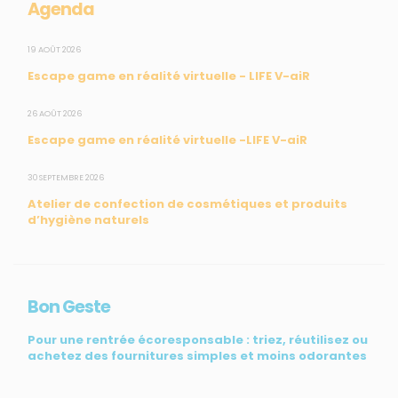
Agenda
SUIVEZ-NOUS
19 AOÛT 2026
Escape game en réalité virtuelle - LIFE V-aiR
CONTACT
26 AOÛT 2026
Escape game en réalité virtuelle -LIFE V-aiR
31, rue du Pr. Raymond Garcin, 97200 Fort-de-France
30 SEPTEMBRE 2026
Tél : 0596 60 08 48
Atelier de confection de cosmétiques et produits
Mail : info@madininair.fr
d’hygiène naturels
Bon Geste
Pour une rentrée écoresponsable : triez, réutilisez ou
achetez des fournitures simples et moins odorantes
Mentions légales
|
Gestion des données personnelles
|
Une réalisation