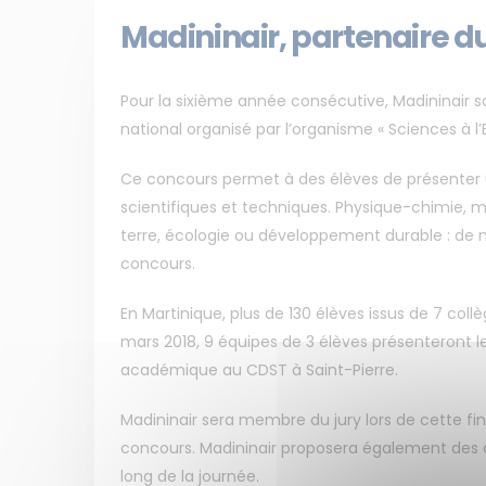
Madininair, partenaire d
Pour la sixième année consécutive, Madininair s
national organisé par l’organisme « Sciences à l’
Ce concours permet à des élèves de présenter 
scientifiques et techniques. Physique-chimie, m
terre, écologie ou développement durable : de 
concours.
En Martinique, plus de 130 élèves issus de 7 coll
mars 2018, 9 équipes de 3 élèves présenteront leur
académique au CDST à Saint-Pierre.
Madininair sera membre du jury lors de cette fin
concours. Madininair proposera également des a
long de la journée.