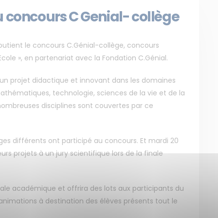
u concours C Genial- collège
outient le concours C.Génial-collège, concours
Ecole », en partenariat avec la Fondation C.Génial.
un projet didactique et innovant dans les domaines
athématiques, technologie, sciences de la vie et de la
nombreuses disciplines sont couvertes par ce
èges différents ont participé au concours. Et mardi 20
s projets à un jury scientifique lors de la finale
ale académique et offrira des lots aux participants du
nimations à destination des élèves présents tout le