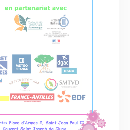
MENU
NOS SERVICES
Accueil
Presse
Qui sommes-nous ?
Collectivités
Comprendre
Enseignants