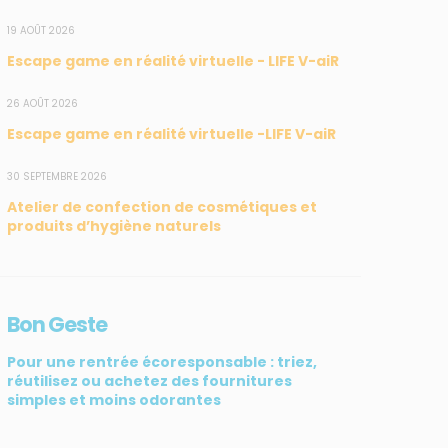
19 AOÛT 2026
Escape game en réalité virtuelle - LIFE V-aiR
26 AOÛT 2026
Escape game en réalité virtuelle -LIFE V-aiR
30 SEPTEMBRE 2026
Atelier de confection de cosmétiques et
produits d’hygiène naturels
Bon Geste
SUIVEZ-NOUS
CONTACT
Pour une rentrée écoresponsable : triez,
31, rue du Pr. Raymond
réutilisez ou achetez des fournitures
Garcin, 97200 Fort-de-
simples et moins odorantes
France