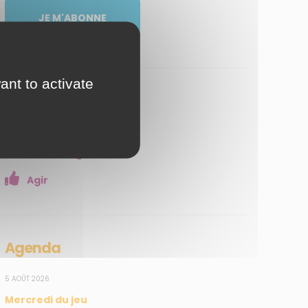
JE M'ABONNE
ant to activate
Ressources
Médiathèque
Jeux en ligne
Agir
Agenda
5 AOÛT 2026
Mercredi du jeu