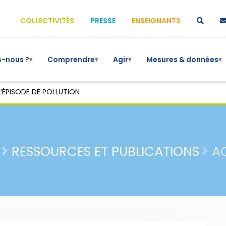
COLLECTIVITÉS
PRESSE
ENSEIGNANTS
-nous ?
Comprendre
Agir
Mesures & données
▾
▾
▾
▾
’ÉPISODE DE POLLUTION
RESSOURCES ET PUBLICATIONS
A