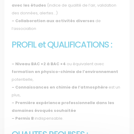
avec les études
(indice de qualité de l’air, validation
des données, alertes…)
–
Collaboration aux activités diverses
de
l’association
PROFIL et QUALIFICATIONS :
–
Niveau BAC +2 à BAC +4
ou équivalent avec
formation en physico-chimie de l’environnement
potentielle,
–
Connaissances en chimie de l’atmosphère
est un
plus,
–
Première expérience professionnelle dans les
domaines évoqués souhaitée
–
Permis B
indispensable.