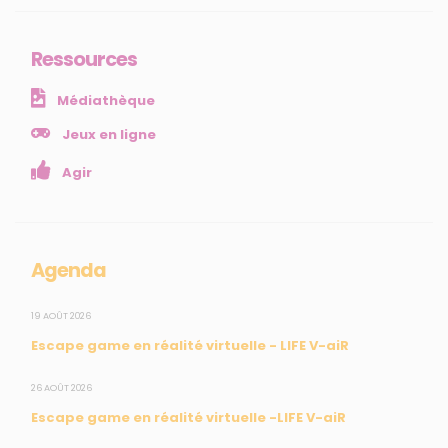
Ressources et publications
Ressources
NOS SERVICES
Médiathèque
Presse
Collectivités
Jeux en ligne
Enseignants
Agir
Mesures réglementaires
Mesures du réseau Sargasses
Open Data
Agenda
SUIVEZ-NOUS
19 AOÛT 2026
Escape game en réalité virtuelle - LIFE V-aiR
CONTACT
26 AOÛT 2026
Escape game en réalité virtuelle -LIFE V-aiR
31, rue du Pr. Raymond Garcin, 97200 Fort-de-France