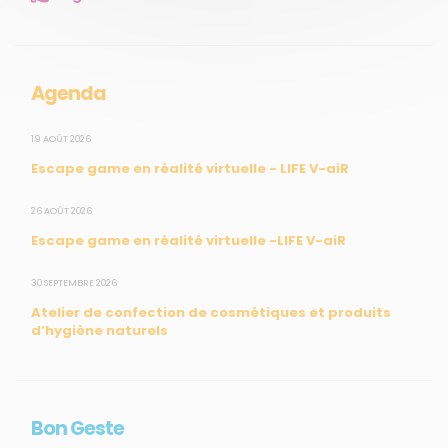
Mesures réglementaires
Mesures du réseau Sargasses
Open Data
Agenda
SUIVEZ-NOUS
19 AOÛT 2026
Escape game en réalité virtuelle - LIFE V-aiR
CONTACT
26 AOÛT 2026
Escape game en réalité virtuelle -LIFE V-aiR
31, rue du Pr. Raymond Garcin, 97200 Fort-de-France
30 SEPTEMBRE 2026
Tél : 0596 60 08 48
Atelier de confection de cosmétiques et produits
Mail : info@madininair.fr
d’hygiène naturels
Bon Geste