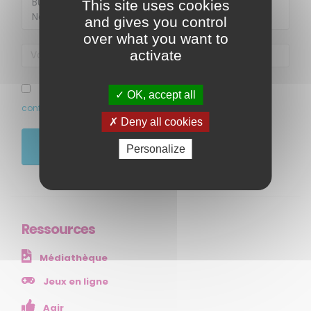
This site uses cookies
and gives you control
over what you want to
activate
MENU
J’ai pris connaissance et accepte la politique de
OK, accept all
confidentialité de ce site
Accueil
Deny all cookies
Qui sommes-nous ?
JE M'ABONNE
Personalize
Comprendre
Agir
Ressources et publications
Ressources
NOS SERVICES
Médiathèque
Presse
Collectivités
Jeux en ligne
Enseignants
Agir