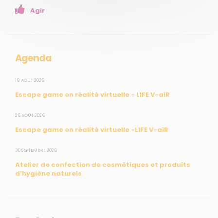
Enseignants
Agir
Mesures réglementaires
Mesures du réseau Sargasses
Open Data
Agenda
SUIVEZ-NOUS
19 AOÛT 2026
Escape game en réalité virtuelle - LIFE V-aiR
CONTACT
26 AOÛT 2026
Escape game en réalité virtuelle -LIFE V-aiR
31, rue du Pr. Raymond Garcin, 97200 Fort-de-France
30 SEPTEMBRE 2026
Tél : 0596 60 08 48
Atelier de confection de cosmétiques et produits
Mail : info@madininair.fr
d’hygiène naturels