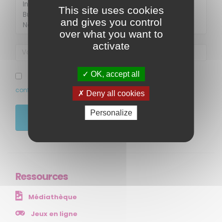
This site uses cookies
and gives you control
over what you want to
activate
OK, accept all
MENU
J’ai pris connaissance et accepte la politique de
confidentialité de ce site
Deny all cookies
Accueil
Qui sommes-nous ?
Personalize
JE M'ABONNE
Comprendre
Agir
Ressources et publications
Ressources
NOS SERVICES
Médiathèque
Presse
Collectivités
Jeux en ligne