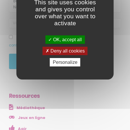
This site uses cookies
and gives you control
over what you want to
activate
MENU
J’ai pris connaissance et accepte la politique de
OK, accept all
confidentialité de ce site
Accueil
Deny all cookies
Qui sommes-nous ?
JE M'ABONNE
Personalize
Comprendre
Agir
Ressources et publications
Ressources
NOS SERVICES
Médiathèque
Presse
Collectivités
Jeux en ligne
Enseignants
Agir