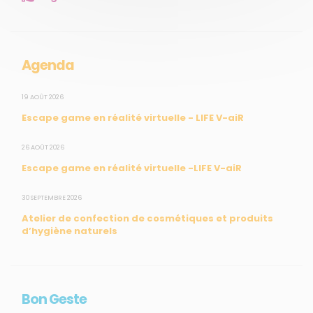
Mesures réglementaires
Mesures du réseau Sargasses
Open Data
Agenda
SUIVEZ-NOUS
19 AOÛT 2026
Escape game en réalité virtuelle - LIFE V-aiR
CONTACT
26 AOÛT 2026
Escape game en réalité virtuelle -LIFE V-aiR
31, rue du Pr. Raymond Garcin, 97200 Fort-de-France
30 SEPTEMBRE 2026
Tél : 0596 60 08 48
Atelier de confection de cosmétiques et produits
Mail : info@madininair.fr
d’hygiène naturels
Bon Geste