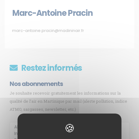
Marc-Antoine Pracin
marc-antoine.pracin@madininair.fr
Restez informés
Nos abonnements
Je souhaite recevoir gratuitement les informations sur la
qualité de l’air en Martinique par mail (alerte pollution, indice
ATMO, sargasses, newsletter, etc.)
Membre de
Agréé par