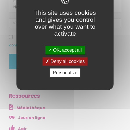
This site uses cookies
and gives you control
over what you want to
activate
J’ai pris connaissance et accepte la politique de
confidentialité de ce site
OK, accept all
MENU
JE M'ABONNE
Deny all cookies
Accueil
Personalize
Qui sommes-nous ?
Comprendre
Agir
Ressources
Ressources et publications
Médiathèque
NOS SERVICES
Jeux en ligne
Agir
Presse