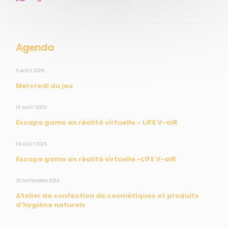
Collectivités
Enseignants
Mesures réglementaires
Agenda
Mesures du réseau Sargasses
Open Data
5 AOÛT 2026
Mercredi du jeu
SUIVEZ-NOUS
19 AOÛT 2026
Escape game en réalité virtuelle - LIFE V-aiR
CONTACT
26 AOÛT 2026
Escape game en réalité virtuelle -LIFE V-aiR
31, rue du Pr. Raymond Garcin, 97200 Fort-de-France
30 SEPTEMBRE 2026
Tél : 0596 60 08 48
Atelier de confection de cosmétiques et produits
Mail : info@madininair.fr
d’hygiène naturels