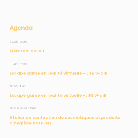
Collectivités
Enseignants
Mesures réglementaires
Agenda
Mesures du réseau Sargasses
Open Data
5 AOÛT 2026
Mercredi du jeu
SUIVEZ-NOUS
19 AOÛT 2026
Escape game en réalité virtuelle - LIFE V-aiR
CONTACT
26 AOÛT 2026
Escape game en réalité virtuelle -LIFE V-aiR
31, rue du Pr. Raymond Garcin, 97200 Fort-de-France
30 SEPTEMBRE 2026
Tél : 0596 60 08 48
Atelier de confection de cosmétiques et produits
Mail : info@madininair.fr
d’hygiène naturels