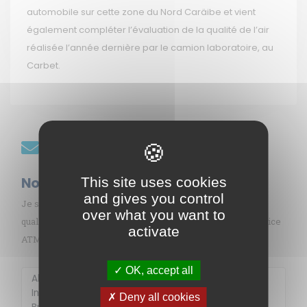
automobile sur cette zone du Nord Caräibe et vient
également compléter l’évaluation de la qualité de l’air
réalisée l’année dernière par le camion laboratoire, au
Carbet.
Restez informés
Nos abonnements
This site uses cookies
and gives you control
Je souhaite recevoir gratuitement les informations sur la
over what you want to
qualité de l’air en Martinique par mail (alerte pollution, indice
activate
ATMO, sargasses, newsletter, etc.)
OK, accept all
Membre de
Agréé par
Deny all cookies