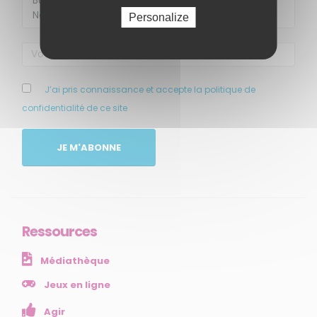
Personalize
J’ai pris connaissance et accepte la politique de
confidentialité de ce site
MENU
JE M'ABONNE
Accueil
Qui sommes-nous ?
Comprendre
Agir
Ressources
Ressources et publications
Médiathèque
NOS SERVICES
Jeux en ligne
Agir
Presse