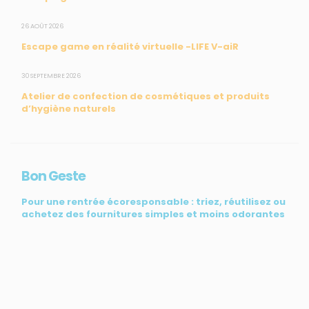
CONTACT
26 AOÛT 2026
Escape game en réalité virtuelle -LIFE V-aiR
31, rue du Pr. Raymond Garcin, 97200 Fort-de-France
30 SEPTEMBRE 2026
Tél : 0596 60 08 48
Atelier de confection de cosmétiques et produits
Mail : info@madininair.fr
d’hygiène naturels
Bon Geste
Pour une rentrée écoresponsable : triez, réutilisez ou
achetez des fournitures simples et moins odorantes
Mentions légales
|
Gestion des données personnelles
|
Une réalisation
de CREATIV3
© Madininair 2026. Tous droits réservés.