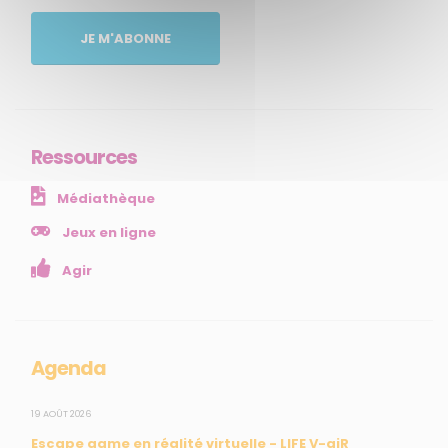
Qui sommes-nous ?
JE M'ABONNE
Comprendre
Agir
Ressources et publications
Ressources
NOS SERVICES
Médiathèque
Presse
Collectivités
Jeux en ligne
Enseignants
Agir
Mesures réglementaires
Mesures du réseau Sargasses
Open Data
Agenda
SUIVEZ-NOUS
19 AOÛT 2026
Escape game en réalité virtuelle - LIFE V-aiR