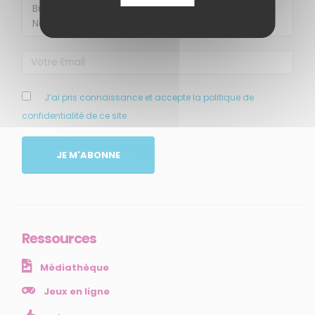
MENU
J’ai pris connaissance et accepte la politique de
confidentialité de ce site
Accueil
Qui sommes-nous ?
JE M'ABONNE
Comprendre
Agir
Ressources et publications
Ressources
NOS SERVICES
Médiathèque
Presse
Collectivités
Jeux en ligne
Enseignants