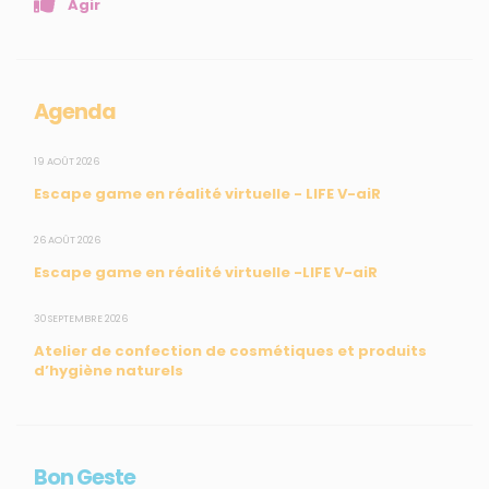
Agir
Mesures réglementaires
Mesures du réseau Sargasses
Open Data
Agenda
SUIVEZ-NOUS
19 AOÛT 2026
Escape game en réalité virtuelle - LIFE V-aiR
CONTACT
26 AOÛT 2026
Escape game en réalité virtuelle -LIFE V-aiR
31, rue du Pr. Raymond Garcin, 97200 Fort-de-France
30 SEPTEMBRE 2026
Tél : 0596 60 08 48
Atelier de confection de cosmétiques et produits
Mail : info@madininair.fr
d’hygiène naturels
Bon Geste