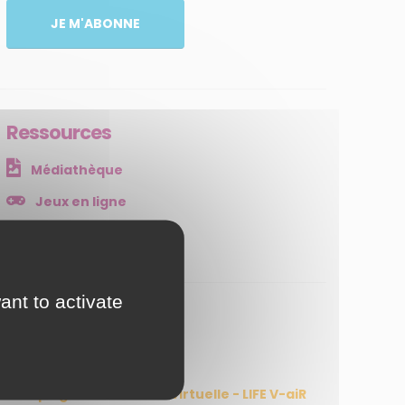
JE M'ABONNE
Ressources
Médiathèque
Jeux en ligne
Agir
ant to activate
Agenda
19 AOÛT 2026
Escape game en réalité virtuelle - LIFE V-aiR