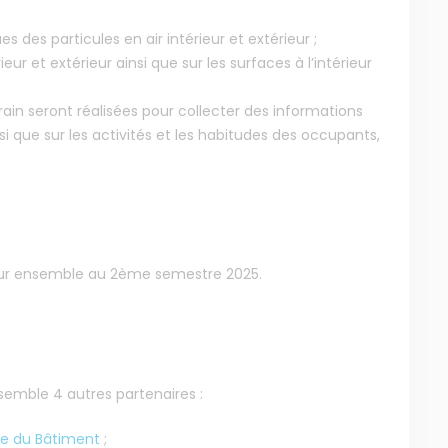
des particules en air intérieur et extérieur ;
eur et extérieur ainsi que sur les surfaces à l’intérieur
ain seront réalisées pour collecter des informations
si que sur les activités et les habitudes des occupants,
 leur ensemble au 2ème semestre 2025.
MENU
NOS SERVICES
Accueil
Presse
Qui sommes-nous ?
Collectivités
ssemble 4 autres partenaires :
Comprendre
Enseignants
Agir
Mesures réglementaires
ue du Bâtiment
;