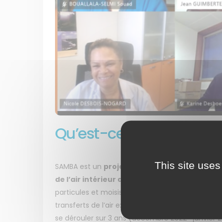
Qu’est-ce que SAMBA ?
This site uses
SAMBA est un
projet de recherche sur la "Sp
de l’air intérieur dans les Bâtiments aux Anti
particules et moisissures présentes dans les bâti
transferts de l’air extérieur vers l’air intérieur s
se dérouler sur 3 ans (décembre 2022- janvier 2