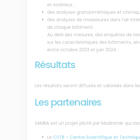
et extérieur ;
des analyses granulométriques et chimiques 
des analyses de moisissures dans l’air intéri
de chaque bâtiment.
Au delà des mesures, des enquêtes de terr
sur les caractéristiques des bâtiments, ain
entre octobre 2023 et juin 2024 ;
Résultats
Les résultats seront diffusés et valorisés dans
Membre de
Agréé par
Les partenaires
SAMBA est un projet piloté par Madininair qui ra
Le
CSTB – Centre Scientifique et Techniq