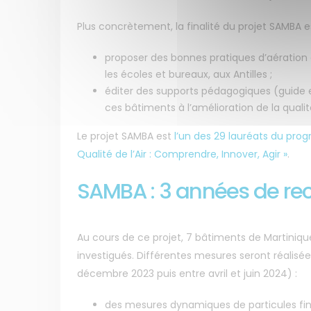
Plus concrètement, la finalité du projet SAMBA es
proposer des bonnes pratiques d’aération et
les écoles et bureaux, aux Antilles ;
éditer des supports pédagogiques (guide e
ces bâtiments à l’amélioration de la qualité 
Le projet SAMBA est
l’un des 29 lauréats du pro
Qualité de l’Air : Comprendre, Innover, Agir »
.
SAMBA : 3 années de re
Au cours de ce projet, 7 bâtiments de Martiniqu
investigués. Différentes mesures seront réalisée
décembre 2023 puis entre avril et juin 2024) :
des mesures dynamiques de particules fine