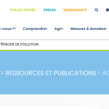
COLLECTIVITÉS
PRESSE
ENSEIGNANTS
-nous ?
Comprendre
Agir
Mesures & données
▾
▾
▾
▾
’ÉPISODE DE POLLUTION
RESSOURCES ET PUBLICATIONS
A