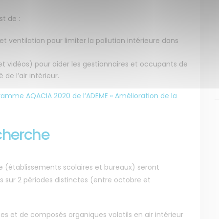
t de :
 ventilation pour limiter la pollution intérieure dans
t vidéos) pour aider les gestionnaires et occupants de
de l’air intérieur.
gramme AQACIA 2020 de l’ADEME « Amélioration de la
cherche
e (établissements scolaires et bureaux) seront
s sur 2 périodes distinctes (entre octobre et
s et de composés organiques volatils en air intérieur