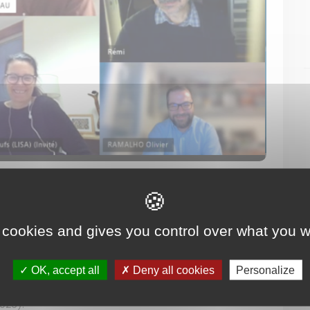
 cookies and gives you control over what you w
éciation chimique des Aérosols et des Moisissures
lles"
porté par Madininair. Il consiste à identifier les
ments tertiaires en Martinique et, analyser les
OK, accept all
Deny all cookies
Personalize
elon différentes conditions de ventilation et aération. Il va
026).