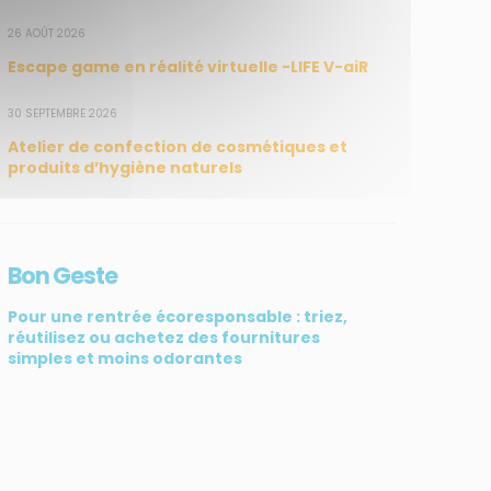
26 AOÛT 2026
Escape game en réalité virtuelle -LIFE V-aiR
30 SEPTEMBRE 2026
Atelier de confection de cosmétiques et
produits d’hygiène naturels
Bon Geste
Pour une rentrée écoresponsable : triez,
réutilisez ou achetez des fournitures
simples et moins odorantes