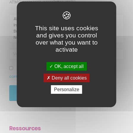
ATMO, sargasses, newsletter, etc.)
Membre de
Agréé par
This site uses cookies
and gives you control
over what you want to
activate
OK, accept all
J’ai pris connaissance et accepte la politique de
confidentialité de ce site
Deny all cookies
MENU
Personalize
JE M'ABONNE
Accueil
Qui sommes-nous ?
Comprendre
Agir
Ressources