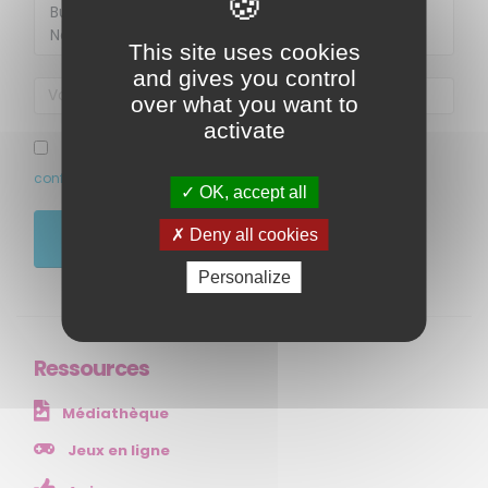
This site uses cookies
and gives you control
over what you want to
activate
J’ai pris connaissance et accepte la politique de
confidentialité de ce site
OK, accept all
MENU
Deny all cookies
JE M'ABONNE
Accueil
Personalize
Qui sommes-nous ?
Comprendre
Agir
Ressources
Ressources et publications
Médiathèque
NOS SERVICES
Jeux en ligne