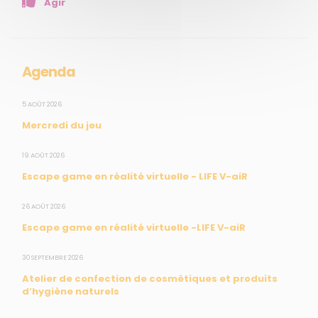
Agir
Presse
Collectivités
Enseignants
Mesures réglementaires
Agenda
Mesures du réseau Sargasses
Open Data
5 AOÛT 2026
Mercredi du jeu
SUIVEZ-NOUS
19 AOÛT 2026
Escape game en réalité virtuelle - LIFE V-aiR
CONTACT
26 AOÛT 2026
Escape game en réalité virtuelle -LIFE V-aiR
31, rue du Pr. Raymond Garcin, 97200 Fort-de-France
30 SEPTEMBRE 2026
Tél : 0596 60 08 48
Atelier de confection de cosmétiques et produits
Mail : info@madininair.fr
d’hygiène naturels