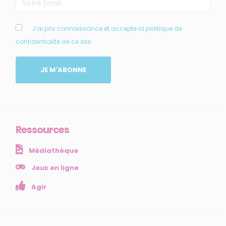
MENU
J’ai pris connaissance et accepte la politique de
confidentialité de ce site
Accueil
Qui sommes-nous ?
JE M'ABONNE
Comprendre
Agir
Ressources et publications
Ressources
NOS SERVICES
Médiathèque
Presse
Collectivités
Jeux en ligne
Enseignants
Agir
Mesures réglementaires
Mesures du réseau Sargasses
Open Data