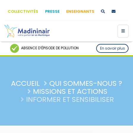
COLLECTIVITÉS
PRESSE
ENSEIGNANTS
ABSENCE D’ÉPISODE DE POLLUTION
En savoir plus
ACCUEIL
QUI SOMMES-NOUS ?
MISSIONS ET ACTIONS
INFORMER ET SENSIBILISER