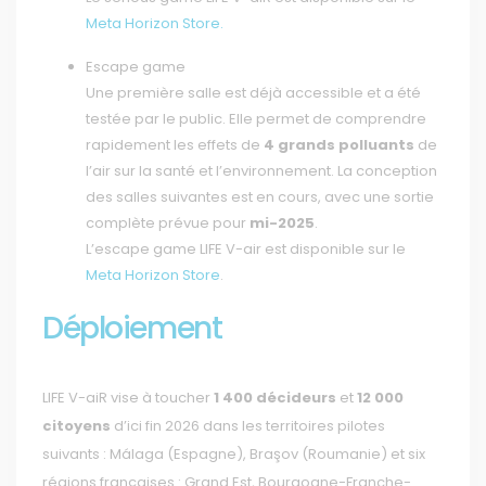
Meta Horizon Store.
Escape game
Une première salle est déjà accessible et a été
testée par le public. Elle permet de comprendre
rapidement les effets de
4 grands polluants
de
l’air sur la santé et l’environnement. La conception
des salles suivantes est en cours, avec une sortie
complète prévue pour
mi-2025
.
L’escape game LIFE V-air est disponible sur le
Meta Horizon Store
.
Déploiement
LIFE V-aiR vise à toucher
1 400 décideurs
et
12 000
citoyens
d’ici fin 2026 dans les territoires pilotes
suivants : Málaga (Espagne), Braşov (Roumanie) et six
régions françaises : Grand Est, Bourgogne-Franche-