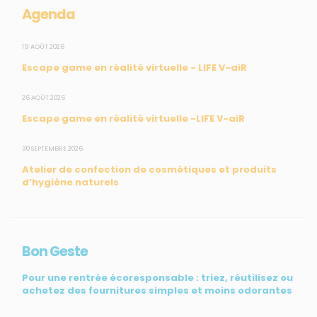
Agenda
SUIVEZ-NOUS
19 AOÛT 2026
Escape game en réalité virtuelle - LIFE V-aiR
CONTACT
26 AOÛT 2026
Escape game en réalité virtuelle -LIFE V-aiR
31, rue du Pr. Raymond Garcin, 97200 Fort-de-France
30 SEPTEMBRE 2026
Tél : 0596 60 08 48
Atelier de confection de cosmétiques et produits
Mail : info@madininair.fr
d’hygiène naturels
Bon Geste
Pour une rentrée écoresponsable : triez, réutilisez ou
achetez des fournitures simples et moins odorantes
Mentions légales
|
Gestion des données personnelles
|
Une réalisation