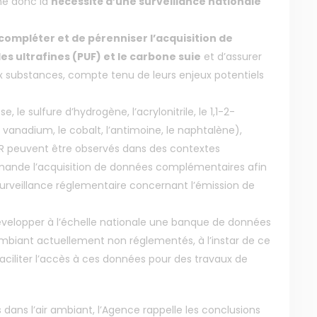
gne donc la
nécessité d’une surveillance nationale
compléter et de pérenniser l’acquisition de
es ultrafines (PUF) et le carbone suie
et d’assurer
eux substances, compte tenu de leurs enjeux potentiels
le sulfure d’hydrogène, l’acrylonitrile, le 1,1-2-
le vanadium, le cobalt, l’antimoine, le naphtalène),
R peuvent être observés dans des contextes
mmande l’acquisition de données complémentaires afin
urveillance réglementaire concernant l’émission de
évelopper à l’échelle nationale une banque de données
ambiant actuellement non réglementés, à l’instar de ce
faciliter l’accès à ces données pour des travaux de
ans l’air ambiant, l’Agence rappelle les conclusions