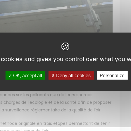
 cookies and gives you control over what you w
tion de l’air ambiant est bien établie depuis de
OK, accept all
Deny all cookies
Personalize
veillance de la qualité de l’air se base sur les
2008 et 2004/107/CE du 15 décembre 2004. En vue de
sances sur les polluants que de leurs sources
res chargés de l’écologie et de la santé afin de proposer
la surveillance réglementaire de la qualité de l’air.
éthode originale en trois étapes permettant de tenir
 aux polluants de l’air :