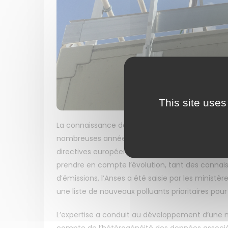
This site uses
La connaissance des effets sanitaires de la pollu
nombreuses années. En Europe, la stratégie de sur
directives européennes 2008/50/CE du 21 mai 
prendre en compte l’évolution, tant des connais
d’émissions, l’Anses a été saisie par les ministè
une liste de nouveaux polluants prioritaires pour 
L’expertise a conduit au développement d’une m
compte de l’hétérogénéité des données associées