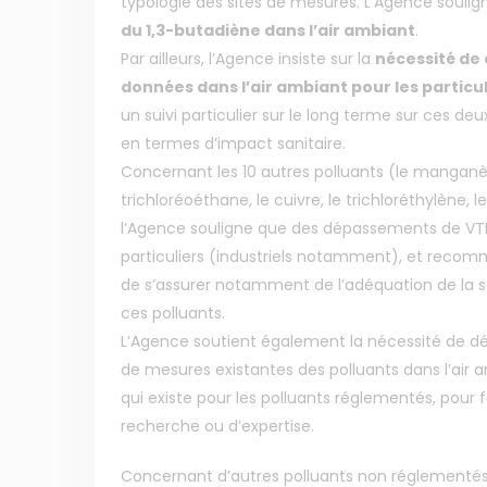
typologie des sites de mesures. L’Agence souli
du 1,3-butadiène dans l’air ambiant
.
Par ailleurs, l’Agence insiste sur la
nécessité de 
données dans l’air ambiant pour les particul
un suivi particulier sur le long terme sur ces d
en termes d’impact sanitaire.
Concernant les 10 autres polluants (le manganèse, 
trichloréoéthane, le cuivre, le trichloréthylène, 
l’Agence souligne que des dépassements de VT
particuliers (industriels notamment), et reco
de s’assurer notamment de l’adéquation de la s
ces polluants.
L’Agence soutient également la nécessité de d
de mesures existantes des polluants dans l’air 
qui existe pour les polluants réglementés, pour 
recherche ou d’expertise.
Concernant d’autres polluants non réglementés d