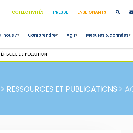
COLLECTIVITÉS
PRESSE
ENSEIGNANTS
-nous ?
Comprendre
Agir
Mesures & données
▾
▾
▾
▾
’ÉPISODE DE POLLUTION
RESSOURCES ET PUBLICATIONS
A