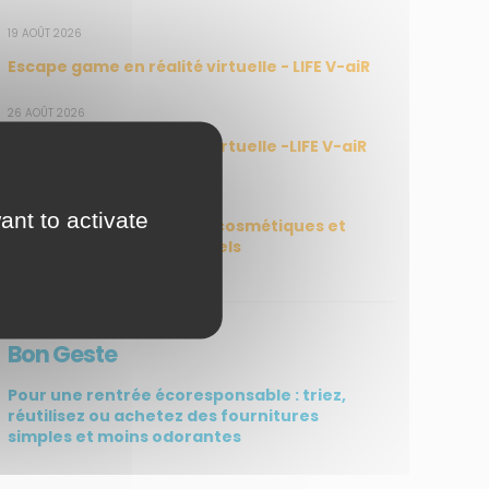
19 AOÛT 2026
Escape game en réalité virtuelle - LIFE V-aiR
26 AOÛT 2026
Escape game en réalité virtuelle -LIFE V-aiR
30 SEPTEMBRE 2026
ant to activate
Atelier de confection de cosmétiques et
produits d’hygiène naturels
Bon Geste
Pour une rentrée écoresponsable : triez,
réutilisez ou achetez des fournitures
simples et moins odorantes