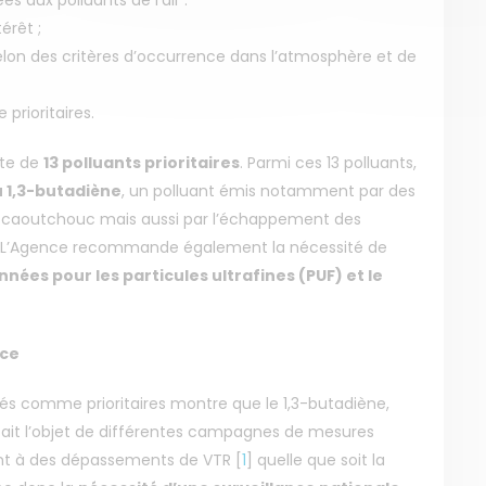
érêt ;
, selon des critères d’occurrence dans l’atmosphère et de
prioritaires.
ste de
13 polluants prioritaires
. Parmi ces 13 polluants,
u 1,3-butadiène
, un polluant émis notamment par des
t du caoutchouc mais aussi par l’échappement des
. L’Agence recommande également la nécessité de
nnées pour les particules ultrafines (PUF) et le
nce
ifiés comme prioritaires montre que le 1,3-butadiène,
 fait l’objet de différentes campagnes de mesures
nt à des dépassements de VTR
[
1
]
quelle que soit la