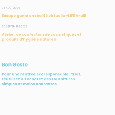
26 AOÛT 2026
Escape game en réalité virtuelle -LIFE V-aiR
30 SEPTEMBRE 2026
Atelier de confection de cosmétiques et
produits d’hygiène naturels
Bon Geste
Pour une rentrée écoresponsable : triez,
réutilisez ou achetez des fournitures
simples et moins odorantes
SUIVEZ-NOUS
CONTACT
31, rue du Pr. Raymond
Garcin, 97200 Fort-de-
France