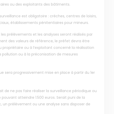
étaires ou des exploitants des bâtiments.
urveillance est obligatoire : crèches, centres de loisirs,
ociaux, établissements pénitentiaires pour mineurs.
 les prélèvements et les analyses seront réalisés par
nt des valeurs de référence, le préfet devra être
 propriétaire ou à l’exploitant concerné la réalisation
la pollution ou à la préconisation de mesures
que sera progressivement mise en place à partir du 1er
MENU
NOS SERVICES
it de ne pas faire réaliser la surveillance périodique ou
 pouvant atteindre 1.500 euros. Serait puni de la
Accueil
Presse
ic, un prélèvement ou une analyse sans disposer de
Qui sommes-nous ?
Collectivités
Comprendre
Enseignants