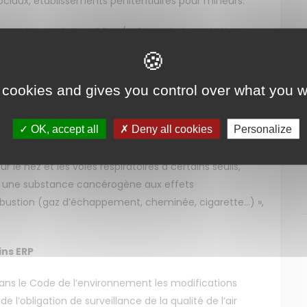
sociaux, établissements pénitentiaires pour mineurs.
leur-guide sera fixée à 30 μg/m3 pour le formaldéhyde et
elle sera fixée à 10 μg/m3 pour le formaldéhyde et à 2
pour des expositions de longue durée.
 cookies and gives you control over what you w
sabilité environnementale qui a introduit l’obligation de
guides pour l’air intérieur » après avis de l’Anses, en
OK, accept all
Deny all cookies
Personalize
as échéant, par l’OMS.
r le nez et les voies respiratoires à certains seuils,
 une substance cancérogène aux effets
stion (gaz d’échappement, cheminée, cigarette...) »,
ins ERP
dans le Code de l’environnement les modifications
l’obligation de surveillance de la qualité de l’air