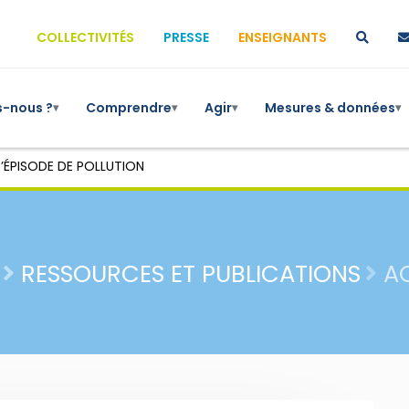
COLLECTIVITÉS
PRESSE
ENSEIGNANTS
-nous ?
Comprendre
Agir
Mesures & données
▾
▾
▾
▾
’ÉPISODE DE POLLUTION
RESSOURCES ET PUBLICATIONS
A