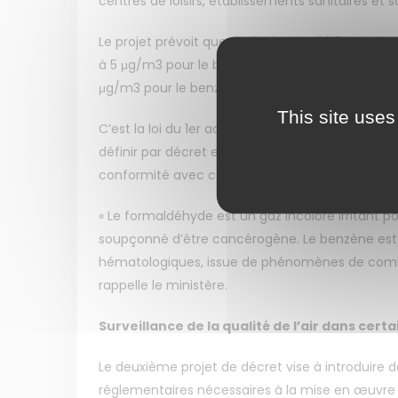
centres de loisirs, établissements sanitaires et 
Le projet prévoit que, au 1er janvier 2015, la va
à 5 μg/m3 pour le benzène. Au 1er janvier 2022, 
μg/m3 pour le benzène. Ces valeurs sont fixées 
This site uses
C’est la loi du 1er août 2008 relative à la respon
définir par décret en Conseil d’État des « valeurs-
conformité avec celles définies par l’UE et, le c
« Le formaldéhyde est un gaz incolore irritant pou
soupçonné d’être cancérogène. Le benzène est
hématologiques, issue de phénomènes de combu
rappelle le ministère.
Surveillance de la qualité de l’air dans certa
Le deuxième projet de décret vise à introduire 
réglementaires nécessaires à la mise en œuvre de 