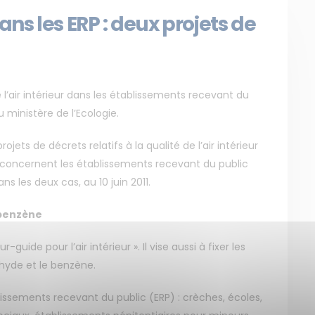
dans les ERP : deux projets de
 l’air intérieur dans les établissements recevant du
u ministère de l’Ecologie.
jets de décrets relatifs à la qualité de l’air intérieur
x concernent les établissements recevant du public
ns les deux cas, au 10 juin 2011.
 benzène
-guide pour l’air intérieur ». Il vise aussi à fixer les
hyde et le benzène.
issements recevant du public (ERP) : crèches, écoles,