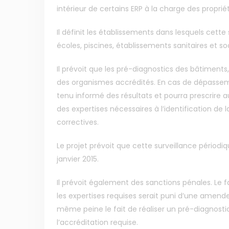
intérieur de certains ERP à la charge des propri
Il définit les établissements dans lesquels cette s
écoles, piscines, établissements sanitaires et s
Il prévoit que les pré-diagnostics des bâtiments,
des organismes accrédités. En cas de dépasseme
tenu informé des résultats et pourra prescrire au
des expertises nécessaires à l’identification de 
correctives.
Le projet prévoit que cette surveillance périodi
janvier 2015.
Membre de
Agréé par
Il prévoit également des sanctions pénales. Le fa
les expertises requises serait puni d’une amende
même peine le fait de réaliser un pré-diagnost
l’accréditation requise.