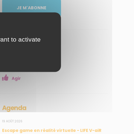
JE M'ABONNE
ant to activate
Ressources
Médiathèque
Jeux en ligne
Agir
Agenda
19 AOÛT 2026
Escape game en réalité virtuelle - LIFE V-aiR