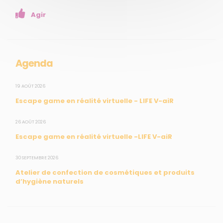
Enseignants
Agir
Mesures réglementaires
Mesures du réseau Sargasses
Open Data
Agenda
SUIVEZ-NOUS
19 AOÛT 2026
Escape game en réalité virtuelle - LIFE V-aiR
CONTACT
26 AOÛT 2026
Escape game en réalité virtuelle -LIFE V-aiR
31, rue du Pr. Raymond Garcin, 97200 Fort-de-France
30 SEPTEMBRE 2026
Tél : 0596 60 08 48
Atelier de confection de cosmétiques et produits
Mail : info@madininair.fr
d’hygiène naturels