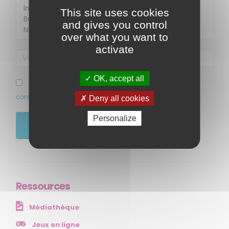
This site uses cookies
and gives you control
over what you want to
activate
OK, accept all
MENU
J’ai pris connaissance et accepte la politique de
confidentialité de ce site
Deny all cookies
Accueil
Qui sommes-nous ?
Personalize
JE M'ABONNE
Comprendre
Agir
Ressources et publications
Ressources
NOS SERVICES
Médiathèque
Presse
Collectivités
Jeux en ligne