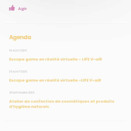
Enseignants
Agir
Mesures réglementaires
Mesures du réseau Sargasses
Open Data
Agenda
SUIVEZ-NOUS
19 AOÛT 2026
Escape game en réalité virtuelle - LIFE V-aiR
CONTACT
26 AOÛT 2026
Escape game en réalité virtuelle -LIFE V-aiR
31, rue du Pr. Raymond Garcin, 97200 Fort-de-France
30 SEPTEMBRE 2026
Tél : 0596 60 08 48
Atelier de confection de cosmétiques et produits
Mail : info@madininair.fr
d’hygiène naturels