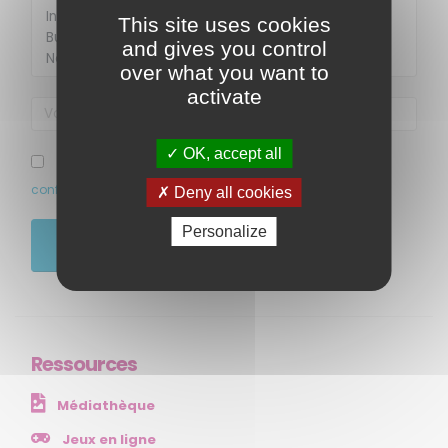
This site uses cookies
and gives you control
over what you want to
activate
OK, accept all
MENU
J’ai pris connaissance et accepte la politique de
confidentialité de ce site
Deny all cookies
Accueil
Qui sommes-nous ?
Personalize
JE M'ABONNE
Comprendre
Agir
Ressources et publications
Ressources
NOS SERVICES
Médiathèque
Presse
Collectivités
Jeux en ligne