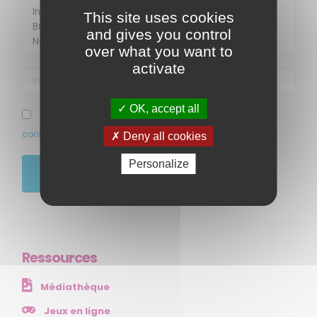
This site uses cookies
and gives you control
over what you want to
activate
OK, accept all
MENU
J’ai pris connaissance et accepte la politique de
confidentialité de ce site
Deny all cookies
Accueil
Qui sommes-nous ?
Personalize
JE M'ABONNE
Comprendre
Agir
Ressources et publications
Ressources
NOS SERVICES
Médiathèque
Presse
Collectivités
Jeux en ligne