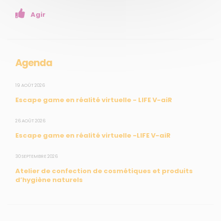
Enseignants
Agir
Mesures réglementaires
Mesures du réseau Sargasses
Open Data
Agenda
SUIVEZ-NOUS
19 AOÛT 2026
Escape game en réalité virtuelle - LIFE V-aiR
CONTACT
26 AOÛT 2026
Escape game en réalité virtuelle -LIFE V-aiR
31, rue du Pr. Raymond Garcin, 97200 Fort-de-France
30 SEPTEMBRE 2026
Tél : 0596 60 08 48
Atelier de confection de cosmétiques et produits
Mail : info@madininair.fr
d’hygiène naturels