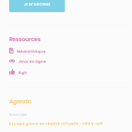
JE M'ABONNE
Comprendre
Agir
Ressources et publications
Ressources
NOS SERVICES
Médiathèque
Presse
Collectivités
Jeux en ligne
Enseignants
Agir
Mesures réglementaires
Mesures du réseau Sargasses
Open Data
Agenda
SUIVEZ-NOUS
19 AOÛT 2026
Escape game en réalité virtuelle - LIFE V-aiR