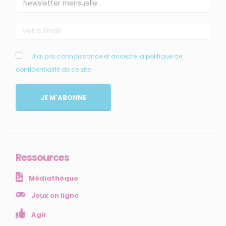
MENU
J’ai pris connaissance et accepte la politique de
confidentialité de ce site
Accueil
Qui sommes-nous ?
JE M'ABONNE
Comprendre
Agir
Ressources et publications
Ressources
NOS SERVICES
Médiathèque
Presse
Collectivités
Jeux en ligne
Enseignants
Agir
Mesures réglementaires