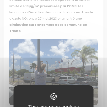
limite de 10µg/m³ préconisée par l’OMS
. Les
tendances d’évolution des concentrations en dioxyde
d’azote NO₂ entre 2014 et 2023 ont montré
une
diminution sur l’ensemble de la commune de
Trinité
.
This site uses cookies