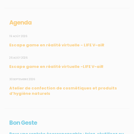
Mesures du réseau Sargasses
Open Data
Agenda
SUIVEZ-NOUS
19 AOÛT 2026
Escape game en réalité virtuelle - LIFE V-aiR
CONTACT
26 AOÛT 2026
Escape game en réalité virtuelle -LIFE V-aiR
31, rue du Pr. Raymond Garcin, 97200 Fort-de-France
30 SEPTEMBRE 2026
Tél : 0596 60 08 48
Atelier de confection de cosmétiques et produits
Mail : info@madininair.fr
d’hygiène naturels
Bon Geste
Pour une rentrée écoresponsable : triez, réutilisez ou