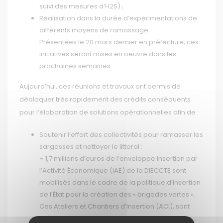
suivi des mesures d’H2S) ;
Réalisation dans la durée d’expérimentations de
différents moyens de ramassage.
Présentées le 20 mars dernier en préfecture, ces
initiatives seront mises en oeuvre dans les
prochaines semaines.
Aujourd’hui, ces réunions et travaux ont permis de
débloquer très rapidement des crédits conséquents
pour l’élaboration de solutions opérationnelles afin de :
Soutenir l’effort des collectivités pour ramasser les
sargasses et nettoyer le littoral :
–
1,7 millions d’euros de l’enveloppe Insertion par
l’Activité Économique (IAE) de la DIECCTE sont
mobilisés dans le cadre de la politique d’insertion
de l’État pour la création des « brigades vertes ».
Ces Ateliers et Chantiers d’Insertion (ACI), sont
crées en lien avec les EPCI CAP Nord et Espace