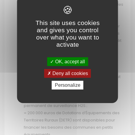
Sud, pour aider les collectivités au ramassage des
sargasses.
Financer des projets opérationnels :
This site uses cookies
–
1,5 millions d’euros ont été mis à disposition par
and gives you control
l’État via l’ADEME pour financer les projets retenus
over what you want to
dans le cadre d’un Appel à Manifestation d’Intérêt
activate
(AMI) lancé en Janvier 2015. Les projets retenus
doivent permettre d’améliorer la collecte des
OK, accept all
algues quels que soient le type de côte et les
modalités de ramassage ;
Deny all cookies
–
Près de 200 000 euros sont débloqués par l’État
via l’ADEME en co-financement avec le conseil
Personalize
général et le conseil régional pour permettre
l’installation par Madininair et l’ARS d’un réseau
permanent de surveillance H2S ;
–
200 000 euros de Dotations d’Équipements des
Territoires Ruraux (DETR) sont disponibles pour
financer les besoins des communes en petits
équipements.