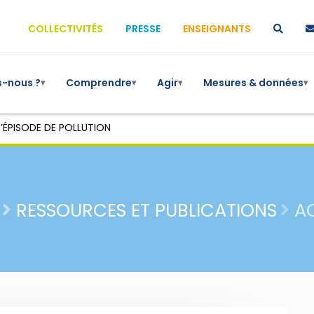
COLLECTIVITÉS
PRESSE
ENSEIGNANTS
-nous ?
Comprendre
Agir
Mesures & données
▾
▾
▾
▾
’ÉPISODE DE POLLUTION
RESSOURCES ET PUBLICATIONS
A