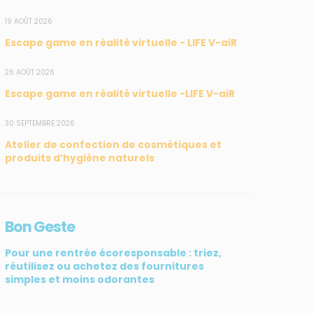
19 AOÛT 2026
Escape game en réalité virtuelle - LIFE V-aiR
26 AOÛT 2026
Escape game en réalité virtuelle -LIFE V-aiR
SUIVEZ-NOUS
CONTACT
30 SEPTEMBRE 2026
Atelier de confection de cosmétiques et
31, rue du Pr. Raymond
produits d’hygiène naturels
Garcin, 97200 Fort-de-
France
Tél : 0596 60 08 48
Bon Geste
Mail : info@madininair.fr
Pour une rentrée écoresponsable : triez,
réutilisez ou achetez des fournitures
simples et moins odorantes