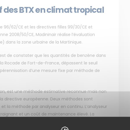
 des BTX en climat tropical
 96/62/CE et les directives filles 99/30/CE et
nne 2008/50/CE, Madininair réalise l’évaluation
e) dans la zone urbaine de la Martinique.
e est de constater que les quantités de benzène dans
 la Rocade de Fort-de-France, dépassent le seuil
a pérennisation d’une mesure fixe par méthode de
ation, est une méthode estimative reconnue mais non
a directive européenne. Deux méthodes sont
 et la méthode par analyseur en continu. L’analyseur
traignant et un coût de maintenance élevé. La
ilisation et moins coûteuse, permet l’adsorption des
r.