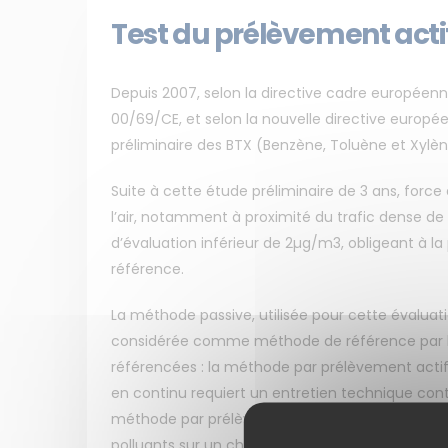
Test du prélèvement actif
Depuis 2007, selon la directive cadre européenne
00/69/CE, et selon la nouvelle directive europée
préliminaire des BTX (Benzène, Toluène et Xylèn
Suite à cette étude préliminaire de 3 ans, forc
l’air, notamment à proximité du trafic dense de
d’évaluation inférieur de 2µg/m3, obligeant à l
référence.
La méthode passive, utilisée pour cette évalu
considérée comme méthode de référence par l
référencées : la méthode par prélèvement actif
en continu requiert un entretien technique con
méthode par prélèvement actif, plus simple d’ut
polluants sur un charbon actif, par pompage d’ai