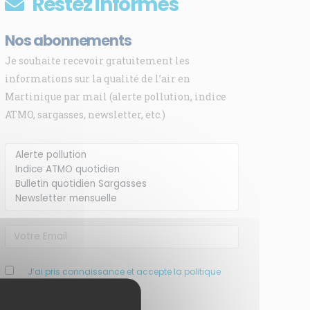
Restez informés
Nos abonnements
Je souhaite recevoir gratuitement les
informations sur la qualité de l’air en
Martinique par mail (alerte pollution, indice
ATMO, sargasses, newsletter, etc.)
J’ai pris connaissance et accepte la politique
de confidentialité de ce site