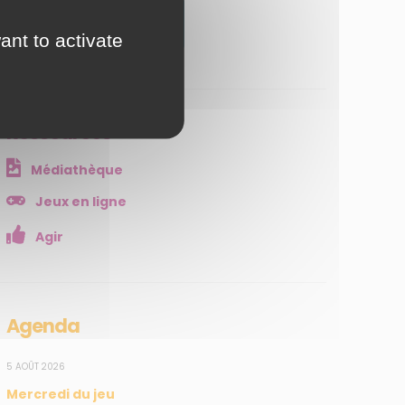
JE M'ABONNE
ant to activate
Ressources
Médiathèque
Jeux en ligne
Agir
Agenda
5 AOÛT 2026
Mercredi du jeu