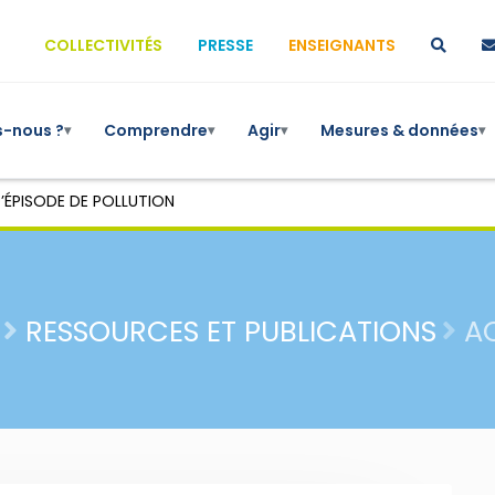
COLLECTIVITÉS
PRESSE
ENSEIGNANTS
-nous ?
Comprendre
Agir
Mesures & données
▾
▾
▾
▾
’ÉPISODE DE POLLUTION
RESSOURCES ET PUBLICATIONS
A