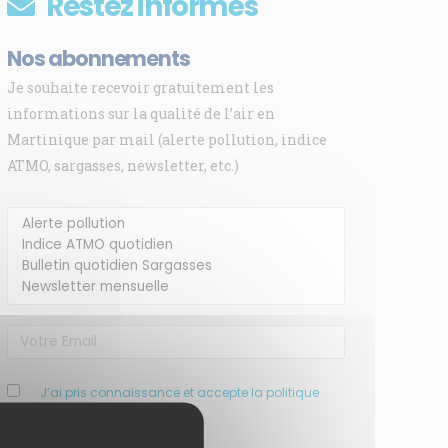
Restez informés
Nos abonnements
Je souhaite recevoir gratuitement les
informations sur la qualité de l’air en
Martinique par mail (alerte pollution, indice
ATMO, sargasses, newsletter, etc.)
J’ai pris connaissance et accepte la politique
de confidentialité de ce site