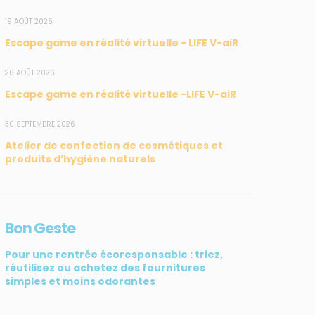
19 AOÛT 2026
Escape game en réalité virtuelle - LIFE V-aiR
26 AOÛT 2026
Escape game en réalité virtuelle -LIFE V-aiR
SUIVEZ-NOUS
CONTACT
30 SEPTEMBRE 2026
Atelier de confection de cosmétiques et
31, rue du Pr. Raymond
produits d’hygiène naturels
Garcin, 97200 Fort-de-
France
Tél : 0596 60 08 48
Bon Geste
Mail : info@madininair.fr
Pour une rentrée écoresponsable : triez,
réutilisez ou achetez des fournitures
simples et moins odorantes