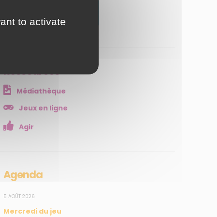
JE M'ABONNE
ant to activate
Ressources
Médiathèque
Jeux en ligne
Agir
Agenda
5 AOÛT 2026
Mercredi du jeu