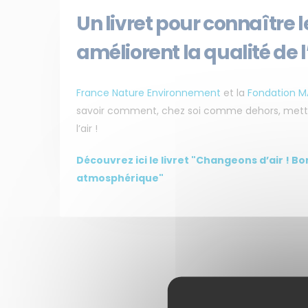
Un livret pour connaître 
améliorent la qualité de l
France Nature Environnement
et la
Fondation M
savoir comment, chez soi comme dehors, mettre 
l’air !
Découvrez ici le livret "Changeons d’air ! B
atmosphérique"