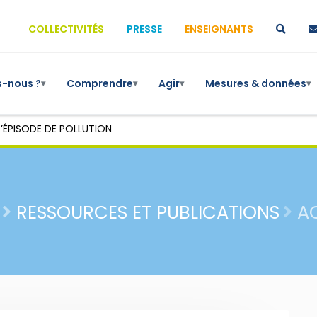
COLLECTIVITÉS
PRESSE
ENSEIGNANTS
-nous ?
Comprendre
Agir
Mesures & données
▾
▾
▾
▾
’ÉPISODE DE POLLUTION
RESSOURCES ET PUBLICATIONS
A