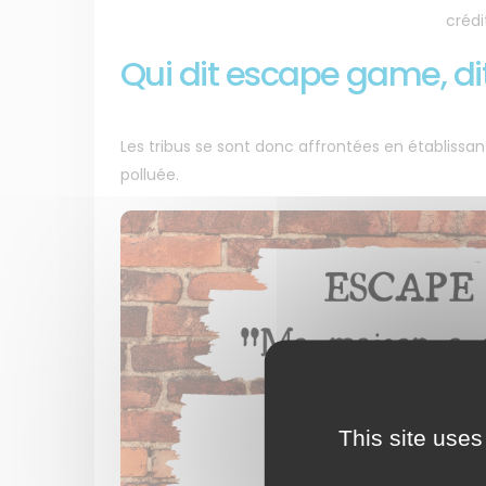
crédi
Qui dit escape game, dit
Les tribus se sont donc affrontées en établissa
polluée.
This site uses