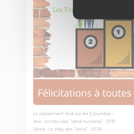
Le classement final sur les 2 journées :
1ère : La tribu des "Verdi-Lucéens" : 32’51
2ème : La tribu des "Verts" : 33’29