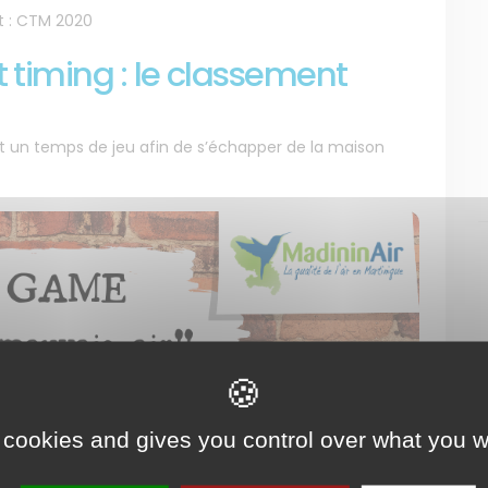
t : CTM 2020
 timing : le classement
nt un temps de jeu afin de s’échapper de la maison
 cookies and gives you control over what you w