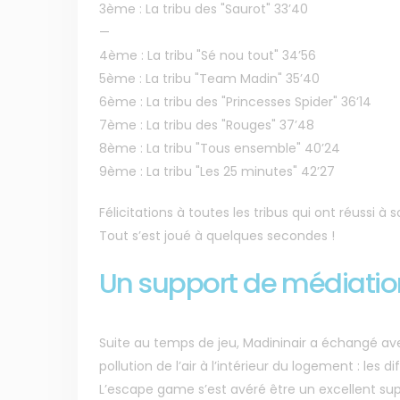
3ème : La tribu des "Saurot" 33’40
—
4ème : La tribu "Sé nou tout" 34’56
5ème : La tribu "Team Madin" 35’40
6ème : La tribu des "Princesses Spider" 36’14
7ème : La tribu des "Rouges" 37’48
8ème : La tribu "Tous ensemble" 40’24
9ème : La tribu "Les 25 minutes" 42’27
Félicitations à toutes les tribus qui ont réussi à s
Tout s’est joué à quelques secondes !
Un support de médiation 
Suite au temps de jeu, Madininair a échangé ave
pollution de l’air à l’intérieur du logement : les d
L’escape game s’est avéré être un excellent sup