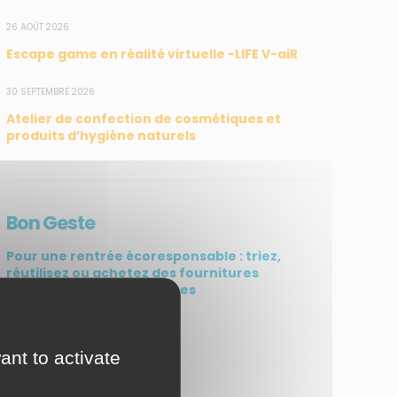
26 AOÛT 2026
Escape game en réalité virtuelle -LIFE V-aiR
30 SEPTEMBRE 2026
Atelier de confection de cosmétiques et
produits d’hygiène naturels
Bon Geste
Pour une rentrée écoresponsable : triez,
réutilisez ou achetez des fournitures
simples et moins odorantes
ant to activate