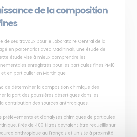
aissance de la composition
fines
re de ses travaux pour le Laboratoire Central de la
ngagé en partenariat avec Madininair, une étude de
 Cette étude vise à mieux comprendre les
ementales enregistrés pour les particules fines PM10
et en particulier en Martinique.
onc de déterminer la composition chimique des
ner la part des poussières désertiques dans les
la contribution des sources anthropiques.
e prélèvements et d’analyses chimiques de particules
inique. Près de 400 filtres devraient être recueillis sur
 source anthropique au François et un site à proximité