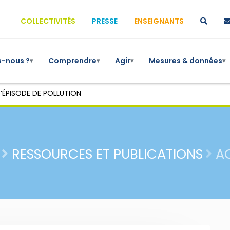
COLLECTIVITÉS
PRESSE
ENSEIGNANTS
-nous ?
Comprendre
Agir
Mesures & données
▾
▾
▾
▾
’ÉPISODE DE POLLUTION
RESSOURCES ET PUBLICATIONS
A