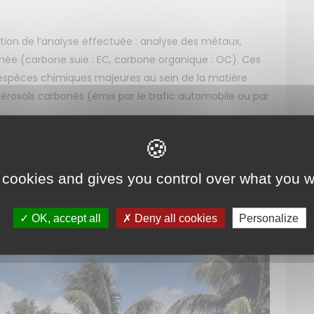
nction de l’analyse effectuée : analyse des métaux,
onée (carbone suie : EC, carbone organique : OC). Ces
s espèces chimiques majeures au sein de la matière
 aérosols carbonés (émis par le trafic automobile ou par
méliorer les connaissances des particules fines en
tre utilisés pour mieux estimer l’impact sanitaire des
 cookies and gives you control over what you w
enter les actions en faveur de la qualité de l’air en
ls de prévision de la qualité de l’air dans la zone
OK, accept all
Deny all cookies
Personalize