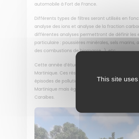
automobile à Fort de France.
Différents types de filtres seront utilisés en fo
analyse des ions et analyse de la fraction carb
différentes analyses permettront de définir le
particulaire : poussières minérales, sels marins,
des combustions de biomasse…), etc.
Cette année d’étude devrait donc permettre d’a
Martinique. Ces résultats pourront par la suite ê
This site uses
épisodes de pollution particulaire, pour mieux ori
Martinique mais également pour améliorer les outi
Caraïbes.