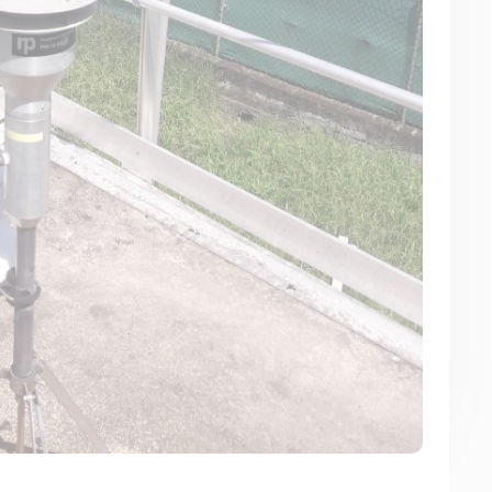
MENU
NOS SERVICES
Accueil
Presse
Qui sommes-nous ?
Collectivités
Comprendre
Enseignants
Agir
Mesures réglementaires
Ressources et
Mesures du réseau
publications
Sargasses
Open Data