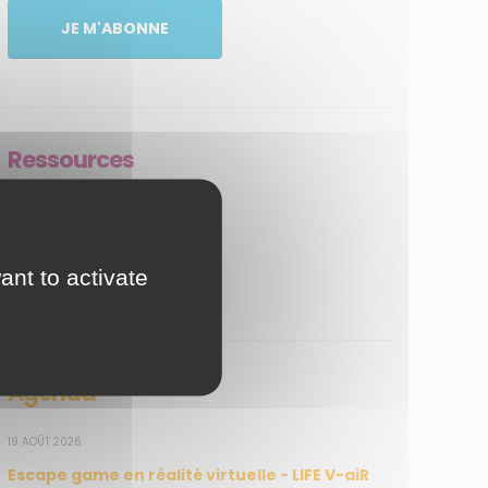
JE M'ABONNE
Ressources
Médiathèque
Jeux en ligne
ant to activate
Agir
Agenda
19 AOÛT 2026
Escape game en réalité virtuelle - LIFE V-aiR