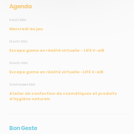
Mesures réglementaires
Agenda
Mesures du réseau Sargasses
Open Data
5 AOÛT 2026
Mercredi du jeu
SUIVEZ-NOUS
19 AOÛT 2026
Escape game en réalité virtuelle - LIFE V-aiR
CONTACT
26 AOÛT 2026
Escape game en réalité virtuelle -LIFE V-aiR
31, rue du Pr. Raymond Garcin, 97200 Fort-de-France
30 SEPTEMBRE 2026
Tél : 0596 60 08 48
Atelier de confection de cosmétiques et produits
Mail : info@madininair.fr
d’hygiène naturels
Bon Geste