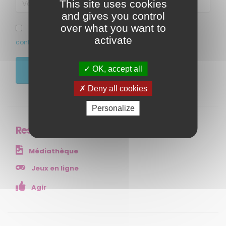
This site uses cookies
and gives you control
over what you want to
J’ai pris connaissance et accepte la politique de
activate
confidentialité de ce site
MENU
OK, accept all
JE M'ABONNE
Accueil
Deny all cookies
Qui sommes-nous ?
Personalize
Comprendre
Agir
Ressources
Ressources et publications
Médiathèque
NOS SERVICES
Jeux en ligne
Agir
Presse
Collectivités
Enseignants