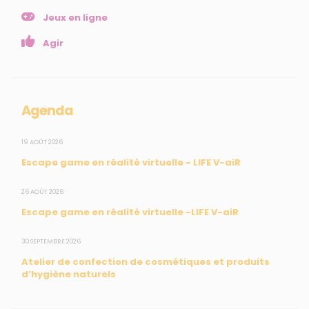
NOS SERVICES
Jeux en ligne
Presse
Agir
Collectivités
Enseignants
Mesures réglementaires
Agenda
Mesures du réseau Sargasses
Open Data
19 AOÛT 2026
Escape game en réalité virtuelle - LIFE V-aiR
SUIVEZ-NOUS
26 AOÛT 2026
Escape game en réalité virtuelle -LIFE V-aiR
CONTACT
30 SEPTEMBRE 2026
Atelier de confection de cosmétiques et produits
31, rue du Pr. Raymond Garcin, 97200 Fort-de-France
d’hygiène naturels
Tél : 0596 60 08 48