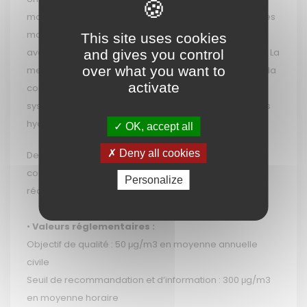
molécules de SO2 situées dans la cuve de mesure. Ces
molécules se désactivent suivant un procédé radiatif
This site uses cookies
avec émission d’un rayonnement électromagnétique. La
and gives you control
over what you want to
mesure à 90° de cette émission est proportionnelle à la
activate
concentration en SO2 contenue dans la cuve. Un
système à membrane sélective élimine l’influence des
hydrocarbures sur la mesure.
OK, accept all
Deny all cookies
Des mesures par tubes passifs analysés par dosage
colorimétrique en laboratoire peuvent aussi être
Personalize
réalisées.
•
Valeurs réglementaires :
Objectif de qualité : 50 μg/m3 en moyenne annuelle
civile
Seuil de recommandation et d’information : 300 μg/m3
en moyenne horaire