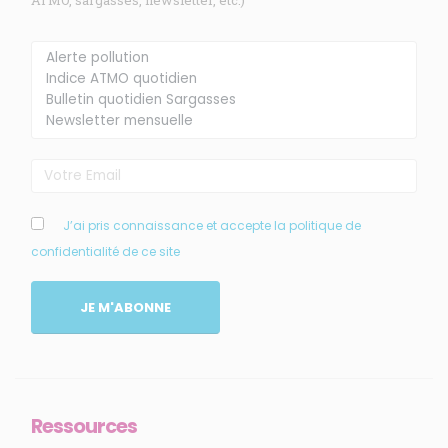
ATMO, sargasses, newsletter, etc.)
Membre de
Agréé par
MENU
J’ai pris connaissance et accepte la politique de
confidentialité de ce site
Accueil
Qui sommes-nous ?
JE M'ABONNE
Comprendre
Agir
Ressources et publications
Ressources
NOS SERVICES