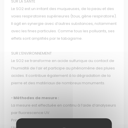
SUR LA SANTÉ
Le SO2 est un irritant des muqueuses, de la peau et des
voies respiratoires supérieures (toux, gêne respiratoire).
Il agit en synergie avec d’autres substances, notamment
avec les fines particules. Comme tous les polluants, ses
effets sont amplifiés par le tabagisme.
SUR L’ENVIRONNEMENT
Le SO2 se transforme en acide sulfurique au contact de
l’humidité de l’air et participe au phénomène des pluies
acides. Il contribue également à la dégradation de la
pierre et des matériaux de nombreux monuments.
•
Méthodes de mesure :
La mesure est effectuée en continu à l’aide d’analyseurs
par fluorescence UV.
Principe :
Une lampe à vapeur zinc très énergétique excite les