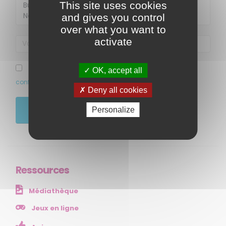
This site uses cookies
and gives you control
over what you want to
activate
MENU
J’ai pris connaissance et accepte la politique de
OK, accept all
confidentialité de ce site
Accueil
Deny all cookies
Qui sommes-nous ?
Personalize
JE M'ABONNE
Comprendre
Agir
Ressources et publications
Ressources
NOS SERVICES
Médiathèque
Presse
Collectivités
Jeux en ligne
Enseignants