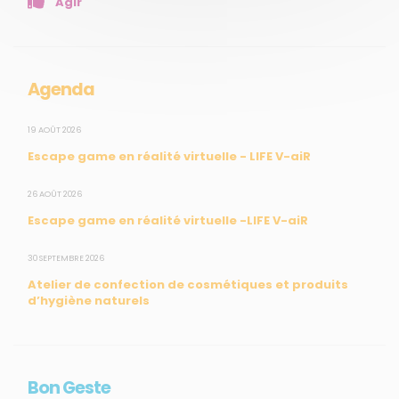
Agir
Mesures réglementaires
Mesures du réseau Sargasses
Open Data
Agenda
SUIVEZ-NOUS
19 AOÛT 2026
Escape game en réalité virtuelle - LIFE V-aiR
CONTACT
26 AOÛT 2026
Escape game en réalité virtuelle -LIFE V-aiR
31, rue du Pr. Raymond Garcin, 97200 Fort-de-France
30 SEPTEMBRE 2026
Tél : 0596 60 08 48
Atelier de confection de cosmétiques et produits
Mail : info@madininair.fr
d’hygiène naturels
Bon Geste