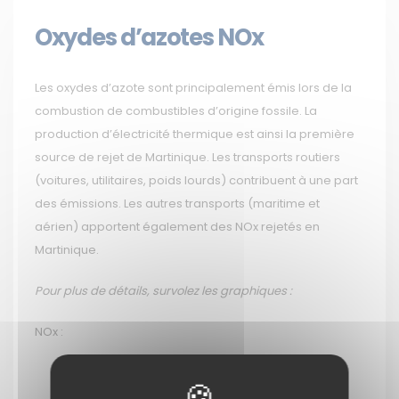
Oxydes d’azotes NOx
Les oxydes d’azote sont principalement émis lors de la
combustion de combustibles d’origine fossile. La
production d’électricité thermique est ainsi la première
source de rejet de Martinique. Les transports routiers
(voitures, utilitaires, poids lourds) contribuent à une part
des émissions. Les autres transports (maritime et
aérien) apportent également des NOx rejetés en
Martinique.
Pour plus de détails, survolez les graphiques :
NOx :
Membre de
Agréé par