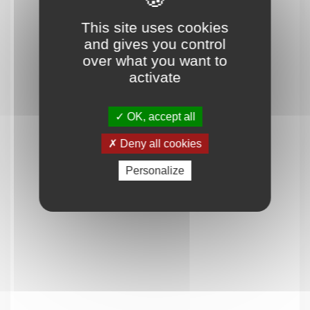
This site uses cookies
and gives you control
over what you want to
activate
OK, accept all
MENU
Deny all cookies
Accueil
Personalize
Qui sommes-nous ?
Comprendre
Agir
Ressources et publications
NOS SERVICES
Presse