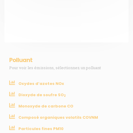
Collectivités
Enseignants
Mesures réglementaires
Mesures du réseau Sargasses
Open Data
SUIVEZ-NOUS
Polluant
Pour voir les émissions, sélectionnez un polluant
CONTACT
Oxydes d’azotes NOx
Dioxyde de soufre SO
31, rue du Pr. Raymond Garcin, 97200 Fort-de-France
2
Monoxyde de carbone CO
Tél : 0596 60 08 48
Mail : info@madininair.fr
Composé organiques volatils COVNM
Particules fines PM10