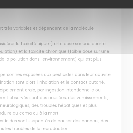
ont très variables et dépendent de la molécule
onsidérer la toxicité aigue (forte dose sur une courte
ation) et la toxicité chronique (faible dose sur une
de la pollution dans l’environnement) qui est plus
 personnes exposées aux pesticides dans leur activité
nation sont alors l’inhalation et le contact cutané.
ncipalement orale, par ingestion intentionnelle ou
ment observés sont des nausées, des vomissements,
s neurologiques, des troubles hépatiques et plus
nduire au coma ou à la mort.
pesticides sont suspectés de causer des cancers, des
s les troubles de la reproduction.