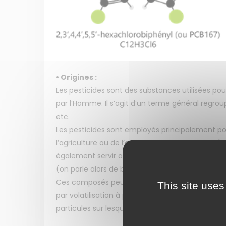
• Origines :
Les pesticides sont des substances utilisées pou
par l’Homme. Il s’agit d’un terme général regroup
etc.
Les pesticides sont employés principalement po
l’agriculture ou de l’entretien d’espaces verts (o
également servir au traitement des bâtiments, d
(on parle alors de biocides).
Ces composés peuvent rejoindre l’atmosphère soi
This site uses
par volatilisation à partir des surfaces traitées,
particules sur lesquelles sont adsorbées des pest