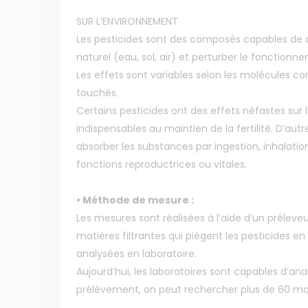
SUR L’ENVIRONNEMENT
Les pesticides sont des composés capables de 
naturel (eau, sol, air) et perturber le fonctio
Les effets sont variables selon les molécules co
touchés.
Certains pesticides ont des effets néfastes su
indispensables au maintien de la fertilité. D’au
absorber les substances par ingestion, inhalatio
fonctions reproductrices ou vitales.
• Méthode de mesure :
Les mesures sont réalisées à l’aide d’un préleveur
matières filtrantes qui piègent les pesticides e
analysées en laboratoire.
Membre de
Agréé par
Aujourd’hui, les laboratoires sont capables d’ana
prélèvement, on peut rechercher plus de 60 mo