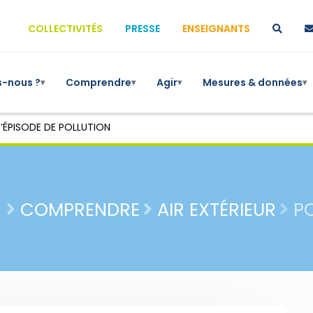
COLLECTIVITÉS
PRESSE
ENSEIGNANTS
-nous ?
Comprendre
Agir
Mesures & données
▾
▾
▾
▾
’ÉPISODE DE POLLUTION
COMPRENDRE
AIR EXTÉRIEUR
P