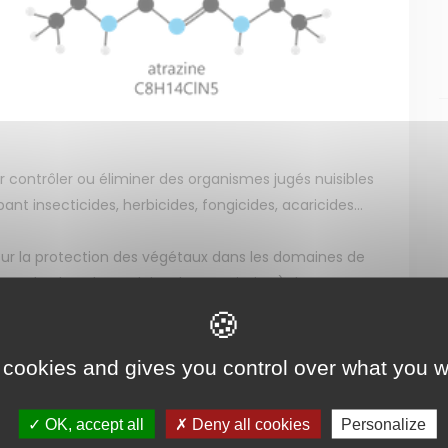
r contrôler ou éliminer des organismes jugés nuisibles
ant insecticides, herbicides, fongicides, acaricides…
ur la protection des végétaux dans les domaines de
n parle alors de produits phytosanitaires). Ils peuvent
u bois ou encore à la désinsectisation des habitations
t directement lors de l’application des produits, soit
 cookies and gives you control over what you w
 soit encore par l’action du vent qui soulève des
icides.
OK, accept all
Deny all cookies
Personalize