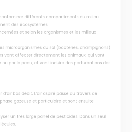
contaminer différents compartiments du milieu
nnement des écosystèmes.
ncernées et selon les organismes et les milieux
r les microorganismes du sol (bactéries, champignons)
tres vont affecter directement les animaux, qui vont
n ou par la peau, et vont induire des perturbations des
 d’air bas débit. L’air aspiré passe au travers de
n phase gazeuse et particulaire et sont ensuite
MENU
NOS SERVICES
lyser un très large panel de pesticides. Dans un seul
Accueil
Presse
lécules.
Qui sommes-nous ?
Collectivités