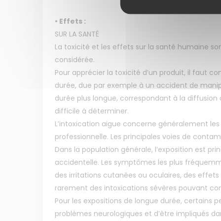
• Effets :
SUR LA SANTÉ
La toxicité et les effets sur la santé humaine s
considérée.
Pour apprécier la toxicité d’un produit, il faut c
durée, due par exemple à un accident de manipul
durée plus longue, correspondant à la diffusion 
difficile à déterminer.
L’intoxication aigue concerne généralement les
professionnelle. Les principales voies de contami
Dans la population générale, l’exposition est pri
accidentelle. Les symptômes les plus fréquem
des irritations cutanées ou oculaires, des effet
rarement des intoxications sévères pouvant co
Pour les expositions de longue durée, certains 
problèmes neurologiques et d’être impliqués dan