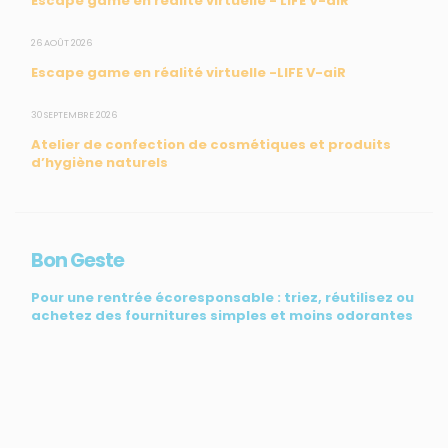
Escape game en réalité virtuelle - LIFE V-aiR
CONTACT
26 AOÛT 2026
Escape game en réalité virtuelle -LIFE V-aiR
31, rue du Pr. Raymond Garcin, 97200 Fort-de-France
30 SEPTEMBRE 2026
Tél : 0596 60 08 48
Atelier de confection de cosmétiques et produits
Mail : info@madininair.fr
d’hygiène naturels
Bon Geste
Pour une rentrée écoresponsable : triez, réutilisez ou
achetez des fournitures simples et moins odorantes
Mentions légales
|
Gestion des données personnelles
|
Une réalisation
de CREATIV3
© Madininair 2026. Tous droits réservés.